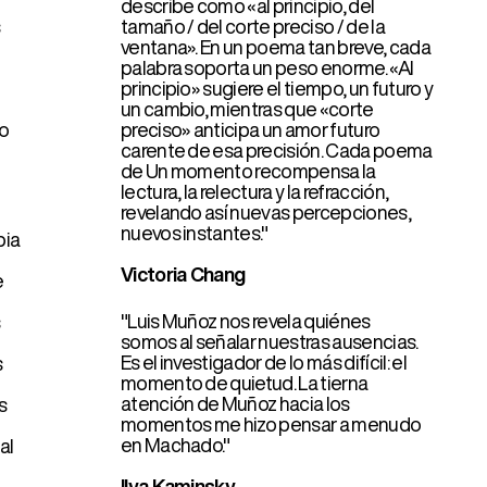
palabra soporta un peso enorme. «Al
principio» sugiere el tiempo, un futuro y
un cambio, mientras que «corte
preciso» anticipa un amor futuro
carente de esa precisión. Cada poema
de Un momento recompensa la
lectura, la relectura y la refracción,
revelando así nuevas percepciones,
nuevos instantes."
Victoria Chang
"Luis Muñoz nos revela quiénes
somos al señalar nuestras ausencias.
Es el investigador de lo más difícil: el
momento de quietud. La tierna
English
atención de Muñoz hacia los
ontacto
Castellano
momentos me hizo pensar a menudo
en Machado."
Ilya Kaminsky
"Con
Vecindad
.
Luis Muñoz ha
publicado uno de los mejores libros de
poesía de la década”.