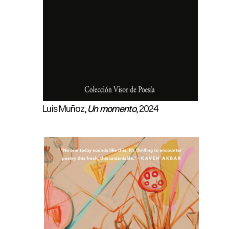
con
hurt
inst
dicc
que
Jua
Luis Muñoz,
Un momento
, 2024
"El 
mel
regr
hace
en e
evoc
refl
sím
eter
Noticias
About
Libros
mome
tard
de
plás
con
Fra
"Aho
sile