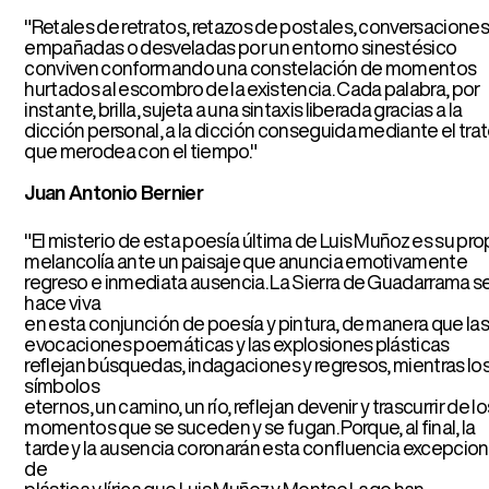
viven conformando una constelación de momentos
ados al escombro de la existencia. Cada palabra, por
ante, brilla, sujeta a una sintaxis liberada gracias a la
ión personal, a la dicción conseguida mediante el trato
 merodea con el tiempo."
n Antonio Bernier
misterio de esta poesía última de Luis Muñoz es su propia
ancolía ante un paisaje que anuncia emotivamente
eso e inmediata ausencia. La Sierra de Guadarrama se
 viva
sta conjunción de poesía y pintura, de manera que las
aciones poemáticas y las explosiones plásticas
ejan búsquedas, indagaciones y regresos, mientras los
bolos
nos, un camino, un río, reflejan devenir y trascurrir de los
Bio
C
ntos que se suceden y se fugan. Porque, al final, la
e y la ausencia coronarán esta confluencia excepcional
tica y lírica que Luis Muñoz y Montse Lago han
seguido tan maravillosamente."
ncisco Javier Díaz de Revenga
ra, más depurados, más sutiles, los poemas de
Querido
ncio
desarrollan en su esencial inestabilidad una poética