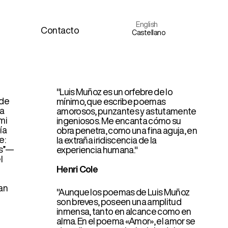
English
Contacto
Castellano
"Luis Muñoz es un orfebre de lo
mínimo, que escribe poemas
amorosos, punzantes y astutamente
ingeniosos. Me encanta cómo su
obra penetra, como una fina aguja, en
la extraña iridiscencia de la
experiencia humana."
Henri Cole
"Aunque los poemas de Luis Muñoz
son breves, poseen una amplitud
inmensa, tanto en alcance como en
alma. En el poema «Amor», el amor se
describe como «al principio, del
tamaño / del corte preciso / de la
ventana». En un poema tan breve, cada