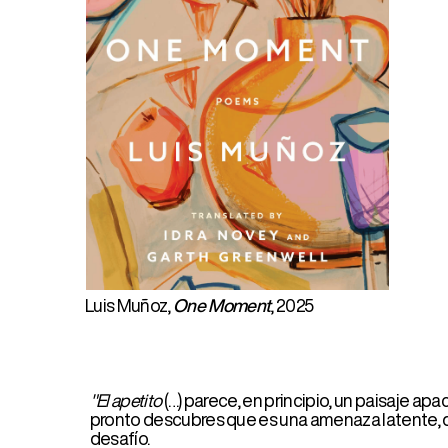
que 
busc
coti
Fan
"He 
nues
muev
Luis Muñoz,
One Moment
, 2025
Car
"El apetito
(…) parece, en principio, un paisaje apacible, un
pronto descubres que es una amenaza latente, que por de
desafío.
Tienes que descubrir de golpe al asesino o al posible ca
rompen, el lugar en que se trastruecan. En vez de un discr
convierte en espía o lector furtivo, un detective en el p
Juan Carlos Rodríguez
“Con ese título tan sencillo
Vecindad
cuántas cosas no