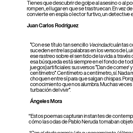
suceden entre las palabras en los versos de Luis Muño
ese rastreo sobre el sentido de la vida a través del le
esa búsqueda está siempre en el fondo de toda poesí
juegos) artificiales: sus versos “Dan de comer/ y deja
centímetro”. Centímetro a centímetro, sí. Nada menos. 
choquen entre sí para que salgan chispas. Porque las 
conocimiento que nos alumbra. Muchas veces lo que par
turbación del vivir”.
Ángeles Mora
"Estos poemas capturan instantes de contemplación, am
cómo las odas de
Pablo Neruda
tomaban objetos cotidi
“Con el dedo naranja / de su pensamiento / él traza sender
Son alegrías sencillas, placeres simples, como el botí
rocas marinas, ceras, crayones, pequeños juguetes y ot
milagros discretos de la vista, a los pequeños prodig
sensorial, un poeta de la sensualidad, cuya música cre
Estas traducciones capturan sus momentos únicos y si
lectura, llevándola a profundizar en la visión del poeta 
D.A. Powell