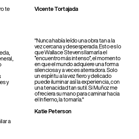
que Wallace Stevens llamaría el
“encuentro más intenso”, el momento
en que el mundo adquiere una forma
silenciosa y a veces aterradora. Solo
un espíritu a la vez fiero y delicado
puede iluminar así la experiencia, con
una tenacidad tan sutil. Si Muñoz me
ofreciera su mano para caminar hacia
el Infierno, la tomaría."
Katie Peterson