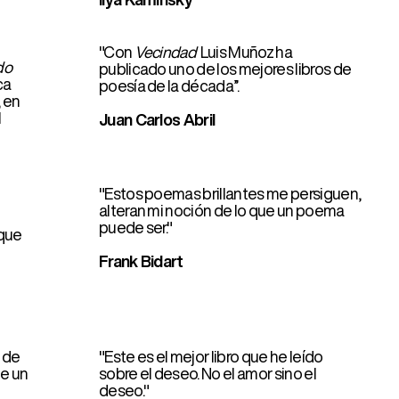
Juan Carlos Abril
"Estos poemas brillantes me persiguen,
alteran mi noción de lo que un poema
puede ser."
Frank Bidart
"Este es el mejor libro que he leído
sobre el deseo. No el amor sino el
deseo."
Vicente Tortajada
"Nunca había leído una obra tan a la
vez cercana y desesperada. Esto es lo