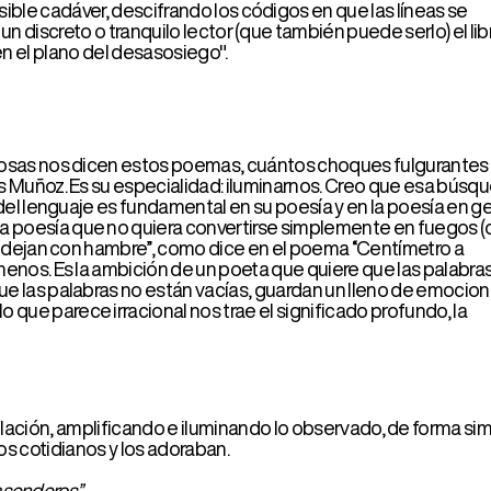
z. Es su especialidad: iluminarnos. Creo que esa búsqueda,
nguaje es fundamental en su poesía y en la poesía en general,
a que no quiera convertirse simplemente en fuegos (o
n con hambre”, como dice en el poema “Centímetro a
Es la ambición de un poeta que quiere que las palabras
palabras no están vacías, guardan un lleno de emociones y
ece irracional nos trae el significado profundo, la
plificando e iluminando lo observado, de forma similar a
anos y los adoraban.
os.”
n de tesoros de una caja donde se esconde una brújula,
ros objetos encontrados. La esencia es atender a los
ios que a menudo pasan desapercibidos. Muñoz es un poeta
a una superficie mágica, resplandeciente y luminosa.
gnificativos, sorprendiendo y complejizando nuestra
y a sumergirnos aún más en su universo."