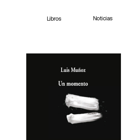
Noticias
Libros
"Dy
cont
ven
uno
cam
sent
“Con
en t
anh
Es A
Es e
indi
Kav
"Ret
emp