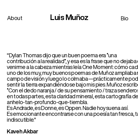
Luis Muñoz
About
Bio
lan Thomas dijo que un buen poema era “una
ribución a la realidad”, y esa es la frase que no dejaba de
irme a la cabeza mientras leía One Moment: cómo cada
 de los muy, muy buenos poemas de Muñoz ampliaba mi
po de visión y luego lo colmaba—prácticamente podía
ir la tierra expandiéndose bajo mis pies. Muñoz escribe:
 el dedo naranja / de su pensamiento / traza senderos”—
odas partes, esta claridad mineral, esta cartografía del
elo-tan-profundo-que-tiembla.
ndrade, es Donne, es Oppen. Nadie hoy suena así.
mocionante encontrarse con una poesía tan fresca, tan
scutible."
eh Akbar
ales de retratos, retazos de postales, conversaciones
añadas o desveladas por un entorno sinestésico