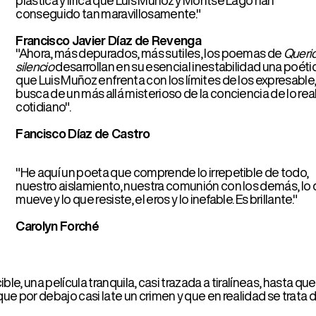
Luis Muñoz enfrenta con los límites de los expresable, en
a de un más allá misterioso de la conciencia de lo real
diano".
cisco Díaz de Castro
aquí un poeta que comprende lo irrepetible de todo,
tro aislamiento, nuestra comunión con los demás, lo que
e y lo que resiste, el eros y lo inefable. Es brillante."
olyn Forché
a película tranquila, casi trazada a tiralíneas, hasta que de
bajo casi late un crimen y que en realidad se trata de un
dáver, descifrando los códigos en que las líneas se
eto o tranquilo lector (que también puede serlo) el libro te
lano del desasosiego".
s dicen estos poemas, cuántos choques fulgurantes